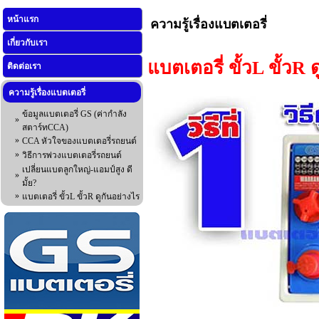
หน้าแรก
ความรู้เรื่องแบตเตอรี่
เกี่ยวกับเรา
แบตเตอรี่ ขั้วL ขั้วR 
ติดต่อเรา
ความรู้เรื่องแบตเตอรี่
ข้อมูลแบตเตอรี่ GS (ค่ากำลัง
»
สตาร์ทCCA)
»
CCA หัวใจของแบตเตอรี่รถยนต์
»
วิธีการพ่วงแบตเตอรี่รถยนต์
เปลี่ยนแบตลูกใหญ่-แอมป์สูง ดี
»
มั้ย?
»
แบตเตอรี่ ขั้วL ขั้วR ดูกันอย่างไร